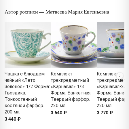
Автор росписи — Матвеева Мария Евгеньевна
Чашка с блюдцем
Комплект
Комплект
чайный «Лето
трехпредметный
трехпредмет
Зеленое» 1/2 Форма:
«Карнавал» 1/3
«Карнавал-2» 
Гвоздика.
Форма: Банкетная.
Форма: Банкет
Тонкостенный
Твердый фарфор.
Твердый фарф
костяной фарфор.
220 мл.
220 мл.
200 мл.
3 640 ₽
3 770 ₽
3 440 ₽