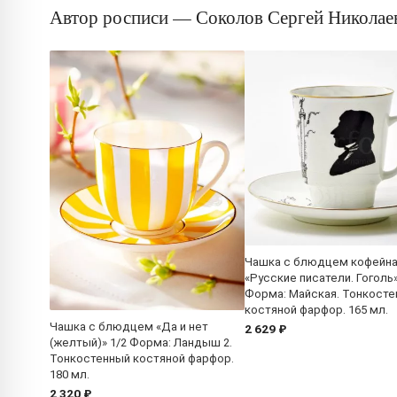
Автор росписи — Соколов Сергей Николае
Чашка с блюдцем кофейн
«Русские писатели. Гоголь»
Форма: Майская. Тонкост
костяной фарфор. 165 мл.
Чашка с блюдцем «Да и нет
2 629 ₽
(желтый)» 1/2 Форма: Ландыш 2.
Тонкостенный костяной фарфор.
180 мл.
2 320 ₽