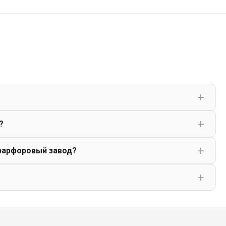
?
фарфоровый завод?