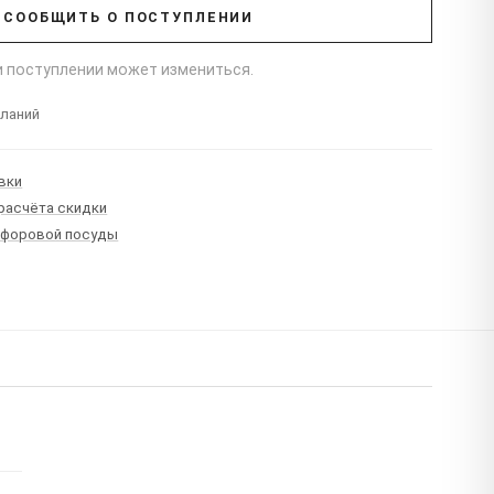
СООБЩИТЬ О ПОСТУПЛЕНИИ
ри поступлении может измениться.
еланий
вки
 расчёта скидки
рфоровой посуды