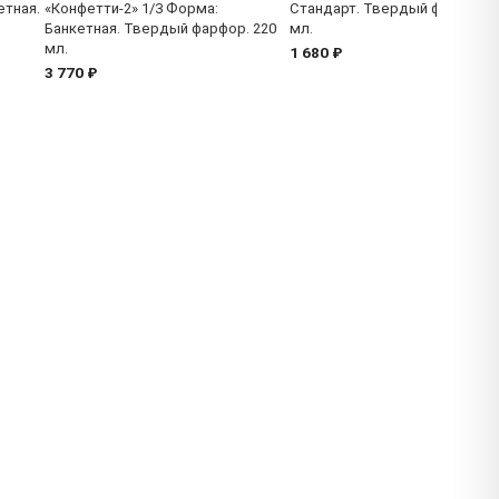
етная.
«Конфетти-2» 1/3 Форма:
Стандарт. Твердый фарфор. 
Банкетная. Твердый фарфор. 220
мл.
мл.
1 680 ₽
3 770 ₽