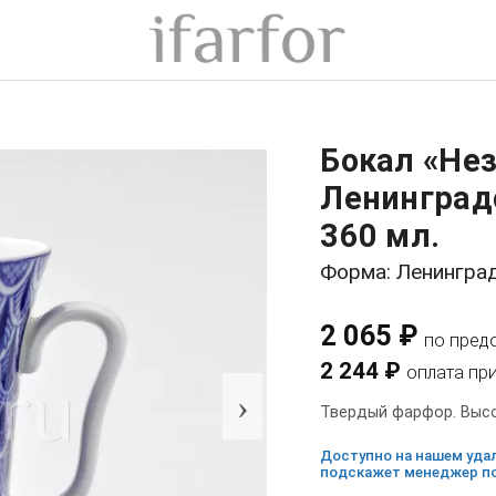
Бокал «Не
Ленинград
360 мл.
Форма: Ленингра
2 065 ₽
по пред
2 244 ₽
оплата пр
›
Твердый фарфор. Высот
Доступно на нашем удал
подскажет менеджер по