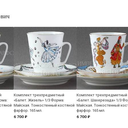
ович
й
Комплект трехпредметный
Комплект трехпредметный
рма:
«Балет. Жизель» 1/3 Форма:
«Балет. Шахерезада» 1/3 Фо
стяной
Майская. Тонкостенный костяной
Майская. Тонкостенный кос
фарфор. 165 мл.
фарфор. 165 мл.
6 700 ₽
6 700 ₽