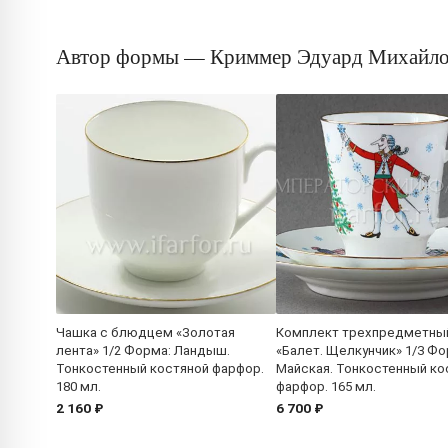
Автор формы — Криммер Эдуард Михайл
Чашка с блюдцем «Золотая
Комплект трехпредметны
лента» 1/2 Форма: Ландыш.
«Балет. Щелкунчик» 1/3 Фо
Тонкостенный костяной фарфор.
Майская. Тонкостенный ко
180 мл.
фарфор. 165 мл.
2 160 ₽
6 700 ₽