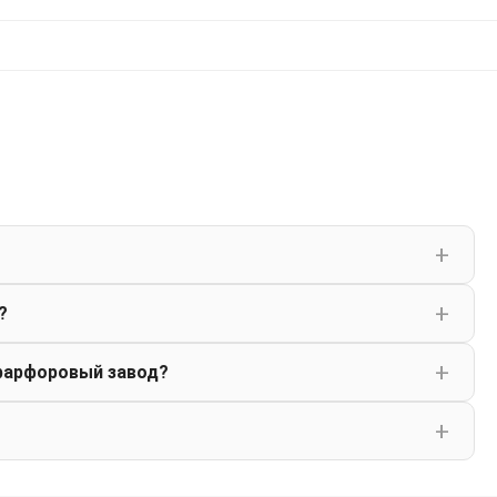
?
фарфоровый завод?