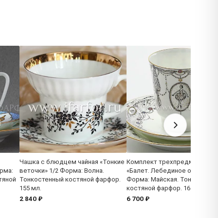
Чашка с блюдцем чайная «Тонкие
Комплект трехпредметный
рма:
веточки» 1/2 Форма: Волна.
«Балет. Лебединое озеро» 1/
тяной
Тонкостенный костяной фарфор.
Форма: Майская. Тонкостенн
155 мл.
костяной фарфор. 165 мл.
2 840 ₽
6 700 ₽