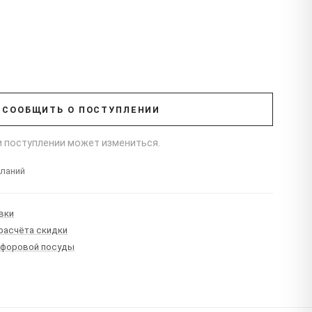
СООБЩИТЬ О ПОСТУПЛЕНИИ
ри поступлении может измениться.
еланий
вки
 расчёта скидки
рфоровой посуды