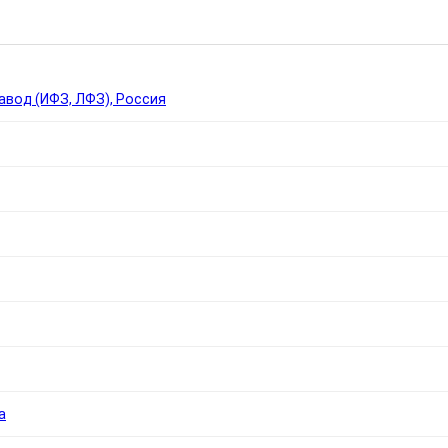
Ы
вод (ИФЗ, ЛФЗ), Россия
а