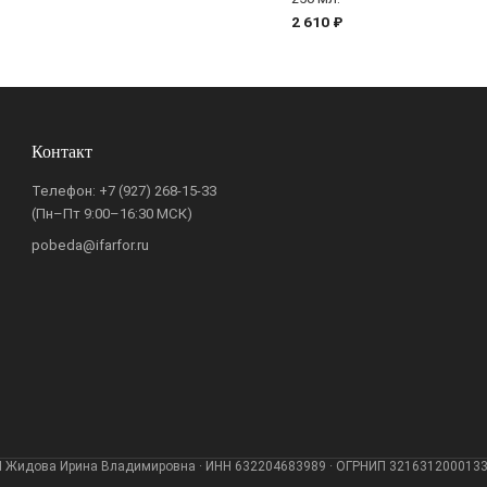
2 610 ₽
Контакт
Телефон:
+7 (927) 268-15-33
(Пн–Пт 9:00–16:30 МСК)
pobeda@ifarfor.ru
 Жидова Ирина Владимировна · ИНН 632204683989 · ОГРНИП 321631200013