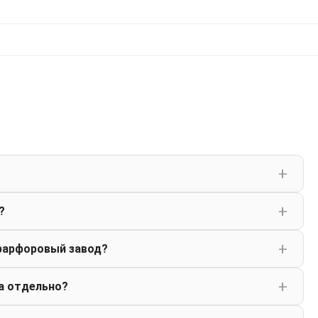
?
фарфоровый завод?
а отдельно?