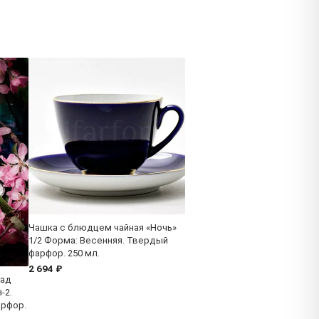
Чашка с блюдцем чайная «Ночь»
1/2 Форма: Весенняя. Твердый
фарфор. 250 мл.
2 694 ₽
Сад
-2.
арфор.