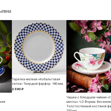
ьевна
Тарелка мелкая «Кобальтовая
сетка» Твердый фарфор. 180 мм.
2 590 ₽
Чашка с блюдцем чайная «
няя.
мечты» 1/2 Форма: Весенняя
Толстостенный костяной ф
250 мл.