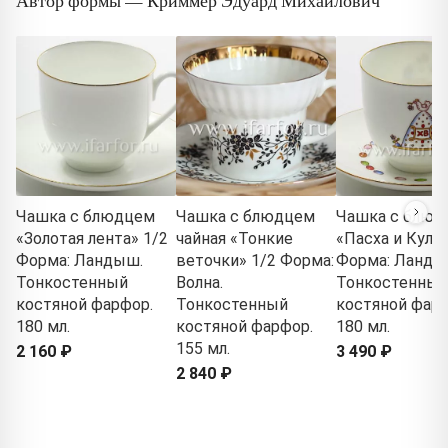
Автор формы — Криммер Эдуард Михайлович
Чашка с блюдцем
Чашка с блюдцем
Чашка с блюд
«Золотая лента» 1/2
чайная «Тонкие
«Пасха и Кулич
Форма: Ландыш.
веточки» 1/2 Форма:
Форма: Ланды
Тонкостенный
Волна.
Тонкостенный
костяной фарфор.
Тонкостенный
костяной фарф
180 мл.
костяной фарфор.
180 мл.
155 мл.
2 160 ₽
3 490 ₽
2 840 ₽