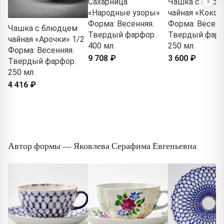
Сахарница
Чашка с блюд
«Народные узоры»
чайная «Кокон
Форма: Весенняя.
Форма: Весенн
Чашка с блюдцем
Твердый фарфор.
Твердый фарф
чайная «Арочки» 1/2
400 мл.
250 мл.
Форма: Весенняя.
9 708 ₽
3 600 ₽
Твердый фарфор.
250 мл.
4 416 ₽
Автор формы — Яковлева Серафима Евгеньевна