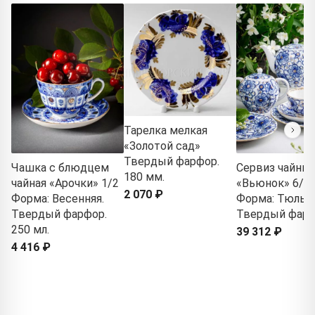
Тарелка мелкая
«Золотой сад»
Твердый фарфор.
Чашка с блюдцем
Сервиз чайны
180 мм.
чайная «Арочки» 1/2
«Вьюнок» 6/2
2 070 ₽
Форма: Весенняя.
Форма: Тюльпа
Твердый фарфор.
Твердый фар
250 мл.
39 312 ₽
4 416 ₽