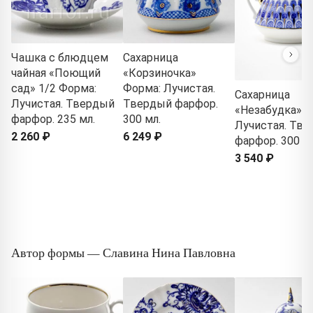
Чашка с блюдцем
Сахарница
чайная «Поющий
«Корзиночка»
сад» 1/2 Форма:
Форма: Лучистая.
Сахарница
Лучистая. Твердый
Твердый фарфор.
«Незабудка» Ф
фарфор. 235 мл.
300 мл.
Лучистая. Тв
2 260 ₽
6 249 ₽
фарфор. 300 мл
3 540 ₽
Автор формы — Славина Нина Павловна