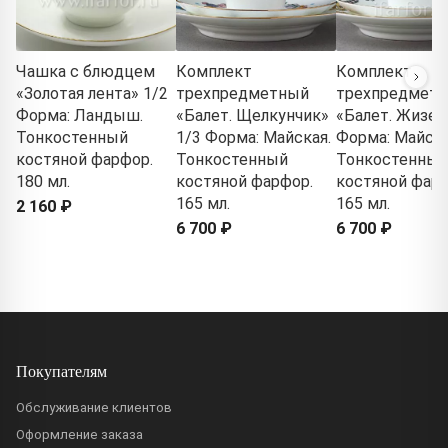
Чашка с блюдцем
Комплект
Комплект
«Золотая лента» 1/2
трехпредметный
трехпредмет
Форма: Ландыш.
«Балет. Щелкунчик»
«Балет. Жизел
Тонкостенный
1/3 Форма: Майская.
Форма: Майска
костяной фарфор.
Тонкостенный
Тонкостенный
180 мл.
костяной фарфор.
костяной фарф
165 мл.
165 мл.
2 160 ₽
6 700 ₽
6 700 ₽
Покупателям
Обслуживание клиентов
Оформление заказа