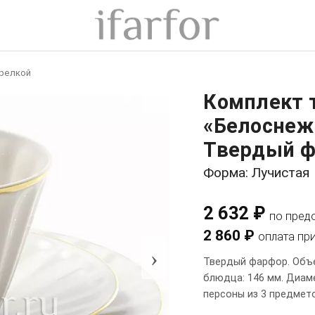
арелкой
Комплект 
«Белоснежк
Твердый ф
Форма: Лучистая
2 632 ₽
по пред
2 860 ₽
оплата пр
›
Твердый фарфор. Объе
блюдца: 146 мм. Диам
персоны из 3 предмет