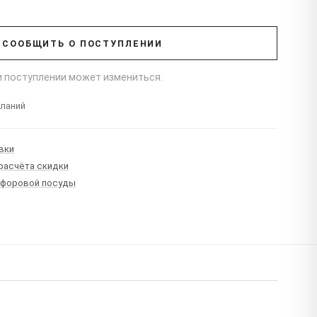
СООБЩИТЬ О ПОСТУПЛЕНИИ
ри поступлении может измениться.
еланий
вки
 расчёта скидки
рфоровой посуды