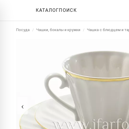
КАТАЛОГ
ПОИСК
Посуда
/
Чашки, бокалы и кружки
/
Чашка с блюдцем и т
‹