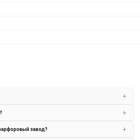
?
фарфоровый завод?