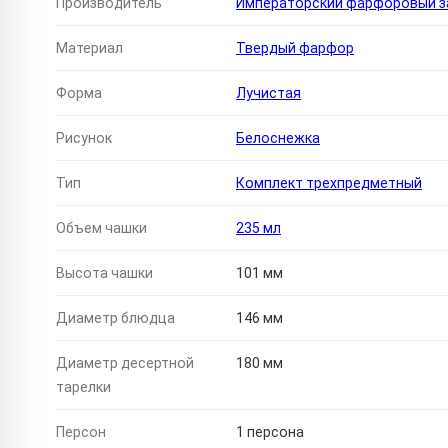
Производитель
Императорский фарфоровый за
Материал
Твердый фарфор
Форма
Лучистая
Рисунок
Белоснежка
Тип
Комплект трехпредметный
Объем чашки
235 мл
Высота чашки
101 мм
Диаметр блюдца
146 мм
Диаметр десертной
180 мм
тарелки
Персон
1 персона