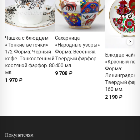
Чашка с блюдцем
Сахарница
«Тонкие веточки»
«Народные узоры»
1/2 Форма: Черный
Форма: Весенняя.
Блюдце чайно
кофе. Тонкостенный
Твердый фарфор.
«Красный пет
костяной фарфор. 80
400 мл.
Форма:
мл.
9 708 ₽
Ленинградски
1 970 ₽
Твердый фарф
160 мм.
2 190 ₽
Покупателям