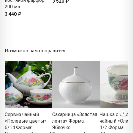
костяной фарфор.
3 520 ₽
200 мл.
3 440 ₽
Возможно вам понравится
Сервиз чайный
Сахарница «Золотая
Чашка с блюд
«Полевые цветы»
лента» Форма:
чайный «Олим
6/14 Форма:
Яблочко.
1/2 Форма: