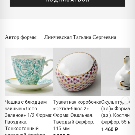
Автор формы — Линчевская Татьяна Сергеевна
Чашка с блюдцем
Туалетная коробочка
Скульптура «
чайный «Лето
«Сетка-блюз 2»
(з.з.)» Форма:
Зеленое» 1/2 Форма:
Форма: Овальная.
(з.з.). Костяной
Гвоздика.
Твердый фарфор.
фарфор. 55 мм
Тонкостенный
115 мм.
1 460 ₽