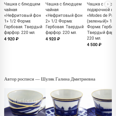
Чашка с блюдцем
Чашка с блюдцем
Чашка с блюд
чайная
чайная
подарочной ко
«Нефритовый фон
«Нефритовый фон
«Modes de Pari
1» 1/2 Форма:
2» 1/2 Форма:
(зеленый)» 1/2
Гербовая. Твердый
Гербовая. Твердый
Форма: Гербов
фарфор. 220 мл.
фарфор. 220 мл.
Твердый фарф
220 мл.
4 920 ₽
4 920 ₽
4 500 ₽
Автор росписи — Шуляк Галина Дмитриевна