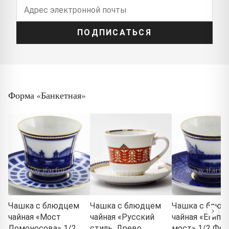
ПОДПИСАТЬСЯ
Форма «Банкетная»
Чашка с блюдцем
Чашка с блюдцем
Чашка с блюд
чайная «Мост
чайная «Русский
чайная «Египе
Ломоносова» 1/2
стиль. Древо
мост» 1/2 Фор