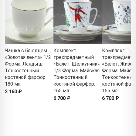
Чашка с блюдцем
Комплект
Комплект
«Золотая лента» 1/2
трехпредметный
трехпредмет
Форма: Ландыш.
«Балет. Щелкунчик»
«Балет. Жизел
Тонкостенный
1/3 Форма: Майская.
Форма: Майска
костяной фарфор.
Тонкостенный
Тонкостенный
180 мл.
костяной фарфор.
костяной фарф
165 мл.
165 мл.
2 160 ₽
6 700 ₽
6 700 ₽