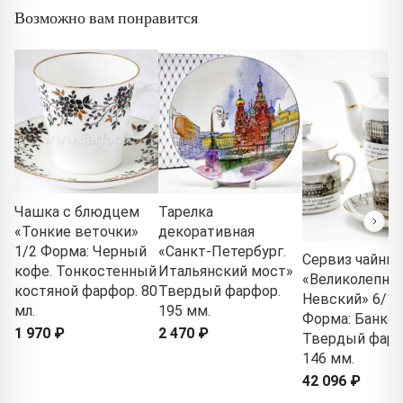
Возможно вам понравится
Чашка с блюдцем
Тарелка
«Тонкие веточки»
декоративная
1/2 Форма: Черный
«Санкт-Петербург.
Сервиз чайны
кофе. Тонкостенный
Итальянский мост»
«Великолепны
костяной фарфор. 80
Твердый фарфор.
Невский» 6/15
мл.
195 мм.
Форма: Банкет
1 970 ₽
2 470 ₽
Твердый фарф
146 мм.
42 096 ₽