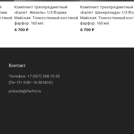
й
Комплект трехпредметный
Комплект трехпредметный
рма:
«Балет. Жизель» 1/3 Форма:
«Балет. Шахерезада» 1/3 Фо
стяной
Майская. Тонкостенный костяной
Майская. Тонкостенный кос
фарфор. 165 мл.
фарфор. 165 мл.
6 700 ₽
6 700 ₽
Контакт
Телефон:
+7 (927) 268-15-33
(Пн–Пт 9:00–16:30 МСК)
pobeda@ifarfor.ru