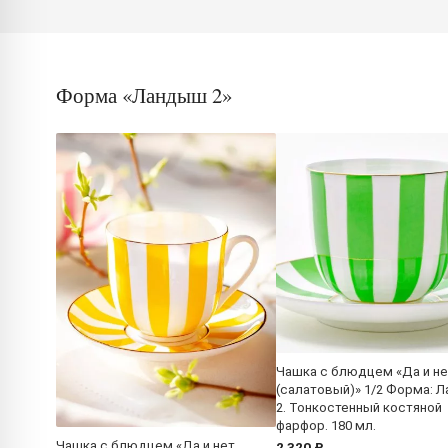
Форма «Ландыш 2»
Чашка с блюдцем «Да и не
(салатовый)» 1/2 Форма: 
2. Тонкостенный костяной
фарфор. 180 мл.
Чашка с блюдцем «Да и нет
2 320 ₽