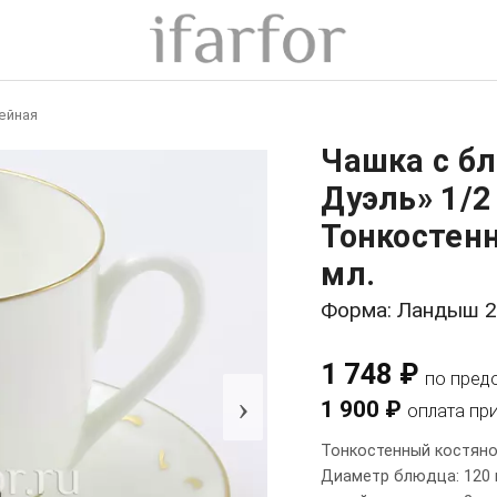
ейная
Чашка с б
Дуэль» 1/
Тонкостен
мл.
Форма: Ландыш 
1 748 ₽
по пред
›
1 900 ₽
оплата пр
Тонкостенный костяно
Диаметр блюдца: 120 м