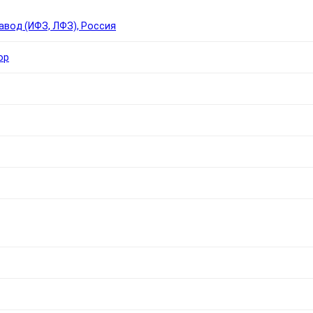
вод (ИФЗ, ЛФЗ), Россия
ор