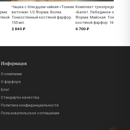
Чашка с блюдцем чайная «Тонкие
Комплект трехпредметный
рма:
веточки» 1/2 Форма: Волна.
«Балет. Лебединое озеро» 1/
тяной
Тонкостенный костяной фарфор.
Форма: Майская. Тонкостенн
155 мл.
костяной фарфор. 165 мл.
2 840 ₽
6 700 ₽
Информация
О компании
О фарфоре
Блог
Стандарты качества
Политика конфиденциальности
Пользовательское соглашение