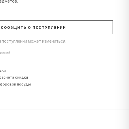
редметов.
СООБЩИТЬ О ПОСТУПЛЕНИИ
ри поступлении может измениться.
еланий
вки
 расчёта скидки
рфоровой посуды