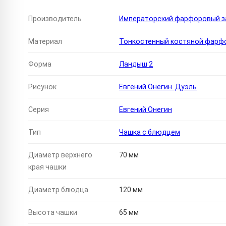
Производитель
Императорский фарфоровый за
Материал
Тонкостенный костяной фарф
Форма
Ландыш 2
Рисунок
Евгений Онегин. Дуэль
Серия
Евгений Онегин
Тип
Чашка с блюдцем
Диаметр верхнего
70 мм
края чашки
Диаметр блюдца
120 мм
Высота чашки
65 мм