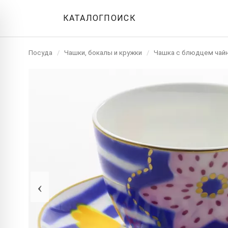
КАТАЛОГ
ПОИСК
Посуда
/
Чашки, бокалы и кружки
/
Чашка с блюдцем чай
‹