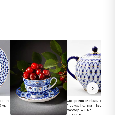
товая
Сахарница «Кобальтовая сет
0 мм.
Форма: Тюльпан. Твердый
фарфор. 450 мл.