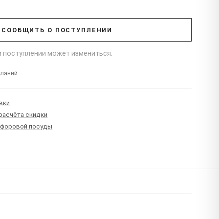
СООБЩИТЬ О ПОСТУПЛЕНИИ
ри поступлении может измениться.
еланий
вки
 расчёта скидки
рфоровой посуды