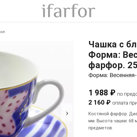
ная
Чашка с б
Форма: Вес
фарфор. 25
Форма: Весенняя
1 988 ₽
по пред
2 160 ₽
оплата пр
›
Костяной фарфор. Диа
мм. Высота чашки: 68 
предметов.