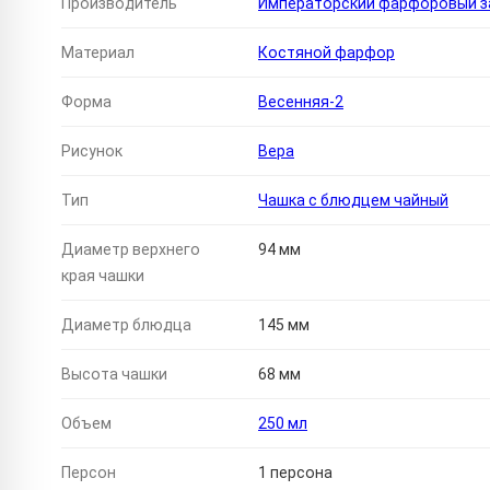
Производитель
Императорский фарфоровый за
Материал
Костяной фарфор
Форма
Весенняя-2
Рисунок
Вера
Тип
Чашка с блюдцем чайный
Диаметр верхнего
94 мм
края чашки
Диаметр блюдца
145 мм
Высота чашки
68 мм
Объем
250 мл
Персон
1 персона