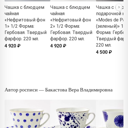
Чашка с блюдцем
Чашка с блюдцем
Чашка с блюд
чайная
чайная
подарочной ко
«Нефритовый фон
«Нефритовый фон
«Modes de Pari
1» 1/2 Форма:
2» 1/2 Форма:
(зеленый)» 1/2
Гербовая. Твердый
Гербовая. Твердый
Форма: Гербов
фарфор. 220 мл.
фарфор. 220 мл.
Твердый фарф
220 мл.
4 920 ₽
4 920 ₽
4 500 ₽
Автор росписи — Бакастова Вера Владимировна