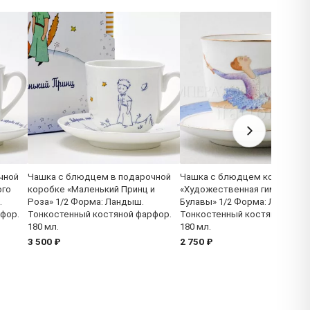
чной
Чашка с блюдцем в подарочной
Чашка с блюдцем кофейная
ого
коробке «Маленький Принц и
«Художественная гимнастика
.
Роза» 1/2 Форма: Ландыш.
Булавы» 1/2 Форма: Ландыш.
фор.
Тонкостенный костяной фарфор.
Тонкостенный костяной фарф
180 мл.
180 мл.
3 500 ₽
2 750 ₽