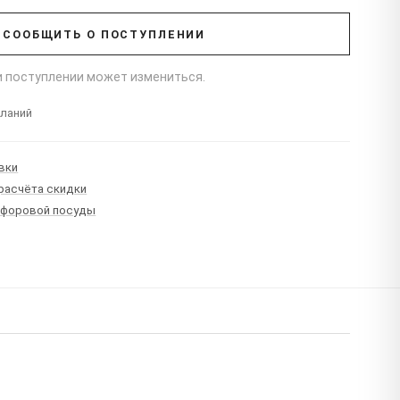
СООБЩИТЬ О ПОСТУПЛЕНИИ
ри поступлении может измениться.
еланий
вки
 расчёта скидки
рфоровой посуды