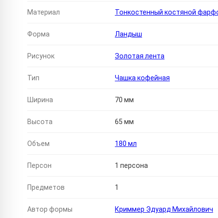
Материал
Тонкостенный костяной фарф
Форма
Ландыш
Рисунок
Золотая лента
Тип
Чашка кофейная
Ширина
70 мм
Высота
65 мм
Объем
180 мл
Персон
1 персона
Предметов
1
Автор формы
Криммер Эдуард Михайлович