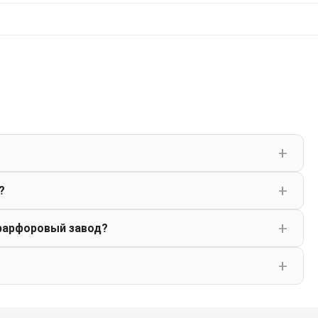
?
фарфоровый завод?