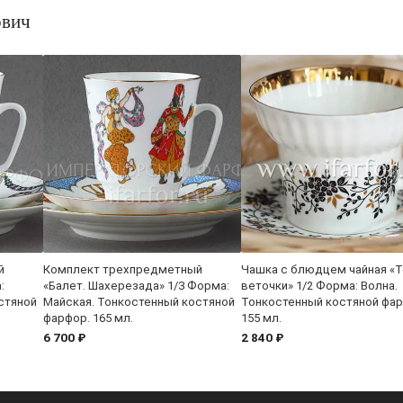
ович
й
Комплект трехпредметный
Чашка с блюдцем чайная «Т
:
«Балет. Шахерезада» 1/3 Форма:
веточки» 1/2 Форма: Волна.
стяной
Майская. Тонкостенный костяной
Тонкостенный костяной фар
фарфор. 165 мл.
155 мл.
6 700 ₽
2 840 ₽