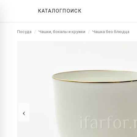
КАТАЛОГ
ПОИСК
Посуда
/
Чашки, бокалы и кружки
/
Чашка без блюдца
‹