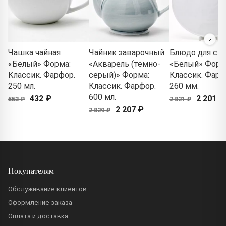
Чашка чайная
Чайник заварочный
Блюдо для сы
«Белый» Форма:
«Акварель (темно-
«Белый» Форм
Классик. Фарфор.
серый)» Форма:
Классик. Фарф
250 мл.
Классик. Фарфор.
260 мм.
600 мл.
432 ₽
2 201 ₽
553 ₽
2 821 ₽
2 207 ₽
2 829 ₽
Покупателям
Обслуживание клиентов
Оформление заказа
Оплата и доставка