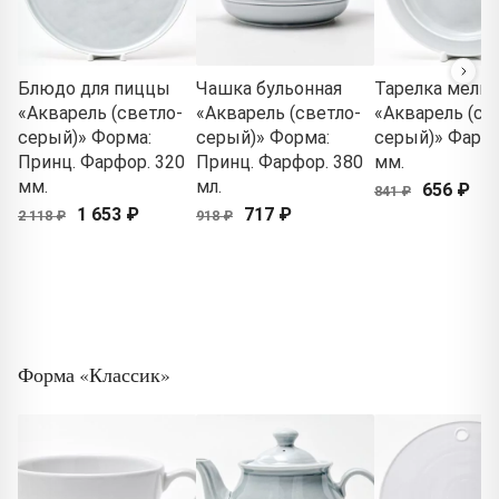
Блюдо для пиццы
Чашка бульонная
Тарелка мелка
«Акварель (светло-
«Акварель (светло-
«Акварель (св
серый)» Форма:
серый)» Форма:
серый)» Фарфо
Принц. Фарфор. 320
Принц. Фарфор. 380
мм.
мм.
мл.
656 ₽
841 ₽
1 653 ₽
717 ₽
2 118 ₽
918 ₽
Форма «Классик»