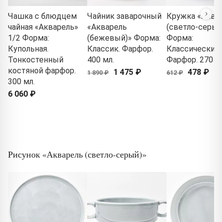
Чашка с блюдцем
Чайник заварочный
Кружка «Аква
чайная «Акварель»
«Акварель
(светло-серый
1/2 Форма:
(бежевый)» Форма:
Форма:
Купольная.
Классик. Фарфор.
Классический.
Тонкостенный
400 мл.
Фарфор. 270 м
костяной фарфор.
1 475 ₽
478 ₽
1 890 ₽
612 ₽
300 мл.
6 060 ₽
Рисунок «Акварель (светло-серый)»