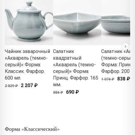
Чайник заварочный
Салатник
Салатник «Акв
«Акварель (темно-
квадратный
(темно-серый)
серый)» Форма:
«Акварель (темно-
Форма: Принц.
Классик. Фарфор.
серый)» Форма:
Фарфор. 200 м
600 мл.
Принц. Фарфор. 165
838 ₽
1 074 ₽
мм.
2 207 ₽
2 829 ₽
690 ₽
884 ₽
Форма «Классический»