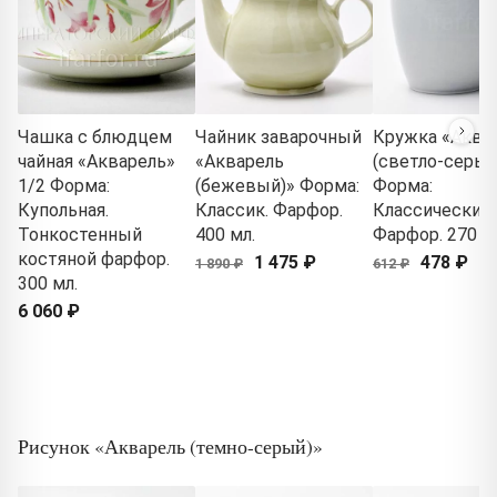
Чашка с блюдцем
Чайник заварочный
Кружка «Аква
чайная «Акварель»
«Акварель
(светло-серый
1/2 Форма:
(бежевый)» Форма:
Форма:
Купольная.
Классик. Фарфор.
Классический.
Тонкостенный
400 мл.
Фарфор. 270 м
костяной фарфор.
1 475 ₽
478 ₽
1 890 ₽
612 ₽
300 мл.
6 060 ₽
Рисунок «Акварель (темно-серый)»