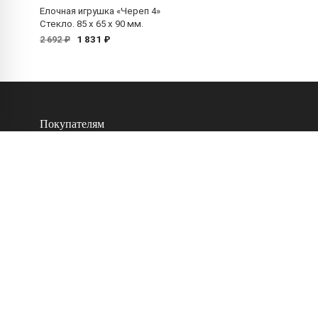
Елочная игрушка «Череп 4»
Стекло. 85 x 65 x 90 мм.
1 831 ₽
2 692 ₽
Покупателям
Обслуживание клиентов
Оформление заказа
Оплата и доставка
Обмен и возврат
Часто задаваемые вопросы
Подарочная карта
Отзывы покупателей
Контакты