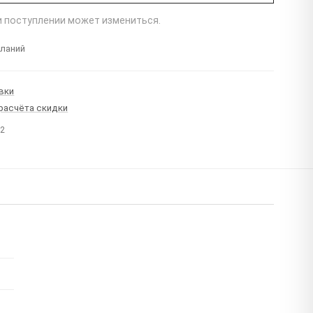
ри поступлении может измениться.
еланий
вки
 расчёта скидки
22