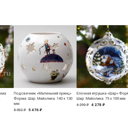
рма:
Подсвечник «Маленький принц»
Елочная игрушка «Шар» Фор
.
Форма: Шар. Майолика. 140 x 130
Шар. Майолика. 75 x 100 мм.
мм.
4 278 ₽
6 290 ₽
5 476 ₽
8 052 ₽