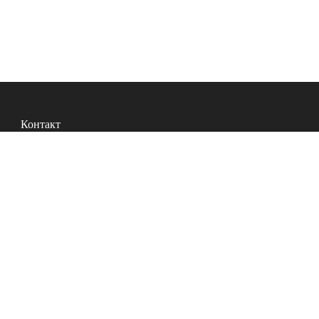
Контакт
Телефон:
+7 (927) 268-15-33
(Пн–Пт 9:00–16:30 МСК)
pobeda@ifarfor.ru