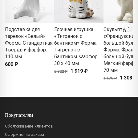
Подставка для
Елочная игрушка
Скульптура
тарелок «Белый»
«Тигренок с
«Французский
Форма: Стандартная.
бантиком» Форма:
большой буль
Твердый фарфор.
Тигренок с
Форма: Франц
110 мм.
бантиком. Фарфор.
большой бульд
30 x 40 мм.
Мягкий фарфор
600 ₽
70 мм.
1 919 ₽
2 822 ₽
1 308 ₽
1 676 ₽
Покупателям
Обслуживание клиентов
Оформление заказа