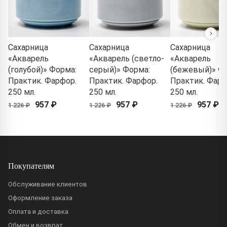
Сахарница
Сахарница
Сахарница
«Акварель
«Акварель (светло-
«Акварель
(голубой)» Форма:
серый)» Форма:
(бежевый)» Ф
Практик. Фарфор.
Практик. Фарфор.
Практик. Фарф
250 мл.
250 мл.
250 мл.
957 ₽
957 ₽
957 ₽
1 226 ₽
1 226 ₽
1 226 ₽
Покупателям
Обслуживание клиентов
Оформление заказа
Оплата и доставка
Обмен и возврат