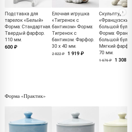
Подставка для
Елочная игрушка
Скульптура
тарелок «Белый»
«Тигренок с
«Французский
Форма: Стандартная.
бантиком» Форма:
большой буль
Твердый фарфор.
Тигренок с
Форма: Франц
110 мм.
бантиком. Фарфор.
большой бульд
30 x 40 мм.
Мягкий фарфор
600 ₽
70 мм.
1 919 ₽
2 822 ₽
1 308 ₽
1 676 ₽
Форма «Практик»