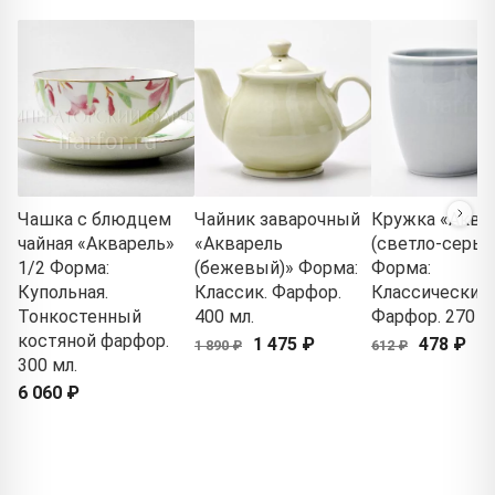
Чашка с блюдцем
Чайник заварочный
Кружка «Аква
чайная «Акварель»
«Акварель
(светло-серый
1/2 Форма:
(бежевый)» Форма:
Форма:
Купольная.
Классик. Фарфор.
Классический.
Тонкостенный
400 мл.
Фарфор. 270 м
костяной фарфор.
1 475 ₽
478 ₽
1 890 ₽
612 ₽
300 мл.
6 060 ₽