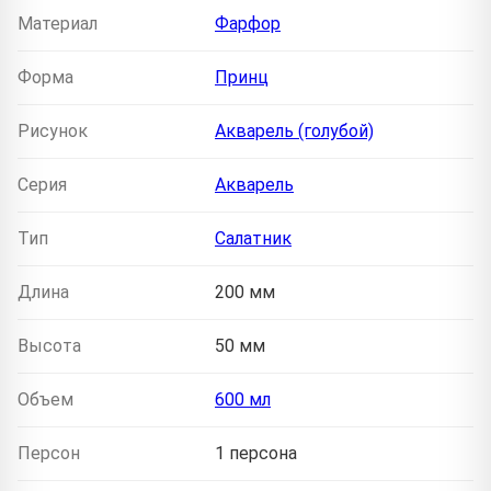
Материал
Фарфор
Форма
Принц
Рисунок
Акварель (голубой)
Серия
Акварель
Тип
Салатник
Длина
200 мм
Высота
50 мм
Объем
600 мл
Персон
1 персона