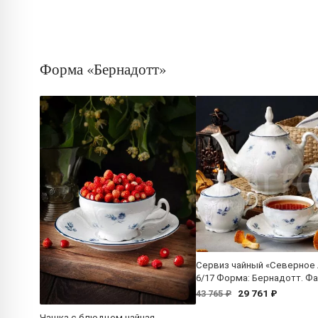
Форма «Бернадотт»
Сервиз чайный «Северное
6/17 Форма: Бернадотт. Ф
29 761 ₽
43 765 ₽
Чашка с блюдцем чайная