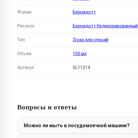
Форма
Бернадотт
Рисунок
Бернадотт Недекорированный
Тип
Доза для специй
Объем
150 мл
Артикул
GL11214
Вопросы и ответы
Можно ли мыть в посудомоечной машине?