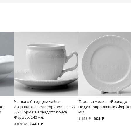
Чашка с блюдцем чайная
Тарелка мелкая «Бернадот
а:
«Бернадотт Недекорированный»
Недекорированный» Фарфор
м.
1/2 Форма: Бернадотт бочка.
мм.
Фарфор. 240 мл.
904 ₽
1 158 ₽
2 401 ₽
3 078 ₽