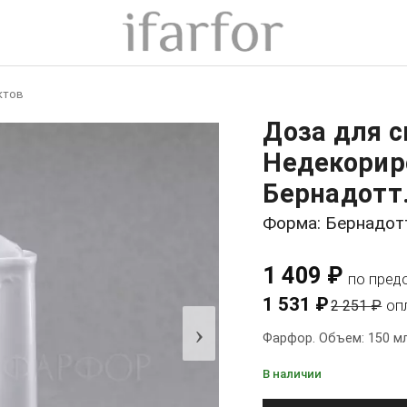
ктов
Доза для 
Недекорир
Бернадотт
Форма: Бернадот
1 409 ₽
по пред
1 531 ₽
2 251 ₽
оп
›
Фарфор. Объем: 150 мл
В наличии