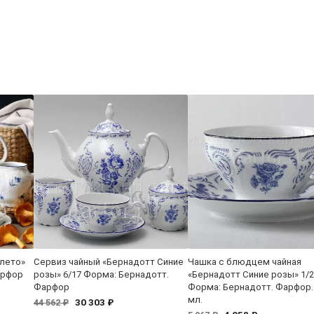
 лето»
Сервиз чайный «Бернадотт Синие
Чашка с блюдцем чайная
арфор
розы» 6/17 Форма: Бернадотт.
«Бернадотт Синие розы» 1/2
Фарфор
Форма: Бернадотт. Фарфор.
мл.
30 303 ₽
44 562 ₽