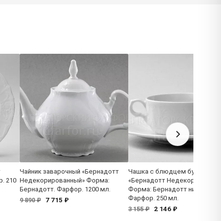
т
Чайник заварочный «Бернадотт
Чашка с блюдцем бульонная
. 210
Недекорированный» Форма:
«Бернадотт Недекорированн
Бернадотт. Фарфор. 1200 мл.
Форма: Бернадотт низкая.
Фарфор. 250 мл.
7 715 ₽
9 890 ₽
2 146 ₽
3 155 ₽