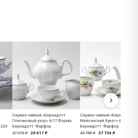
Сервиз чайный «Бернадотт
Сервиз чайный «Бернадотт
Платиновый узор» 6/17 Форма:
Мейсенский букет» 6/17 Фор
 220
Бернадотт. Фарфор
Бернадотт. Фарфор
29 617 ₽
27 734 ₽
37 970 ₽
40 785 ₽