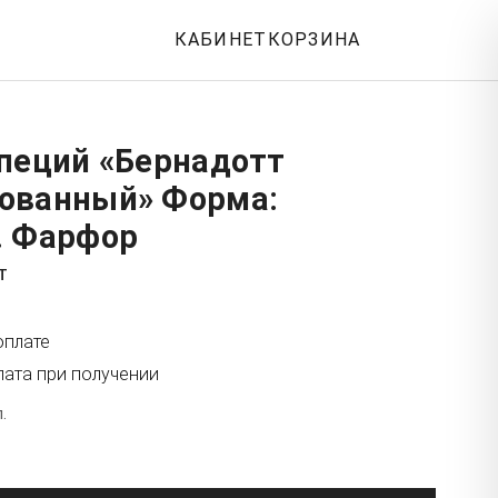
КАБИНЕТ
КОРЗИНА
специй «Бернадотт
ованный» Форма:
. Фарфор
т
оплате
лата при получении
.