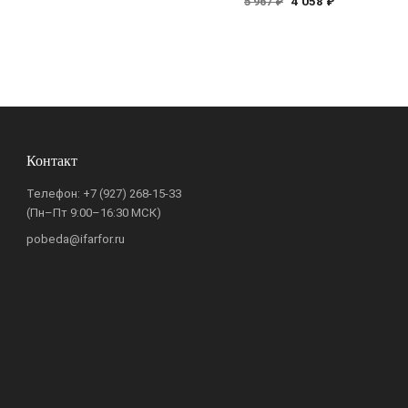
4 058 ₽
5 967 ₽
Контакт
Телефон:
+7 (927) 268-15-33
(Пн–Пт 9:00–16:30 МСК)
pobeda@ifarfor.ru