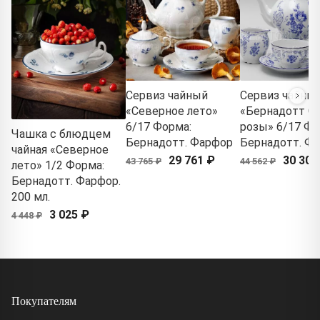
Сервиз чайный
Сервиз чайны
«Северное лето»
«Бернадотт С
6/17 Форма:
розы» 6/17 Фо
Чашка с блюдцем
Бернадотт. Фарфор
Бернадотт. Ф
чайная «Северное
29 761 ₽
30 303
43 765 ₽
44 562 ₽
лето» 1/2 Форма:
Бернадотт. Фарфор.
200 мл.
3 025 ₽
4 448 ₽
Покупателям