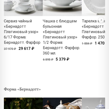
Сервиз чайный
Чашка с блюдцем
Тарелка мелка
«Бернадотт
бульонная
«Бернадотт
Платиновый узор»
«Бернадотт
Платиновый у
6/17 Форма:
Платиновый узор»
Фарфор. 250 м
Бернадотт. Фарфор
1/2 Форма:
1 470 ₽
1 884 ₽
Бернадотт. Фарфор.
29 617 ₽
37 970 ₽
360 мл.
5 379 ₽
6 895 ₽
Форма «Бернадотт»