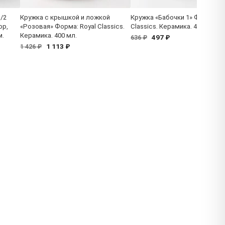
/2
Кружка с крышкой и ложкой
Кружка «Бабочки 1» Форма: Ro
ор,
«Розовая» Форма: Royal Classics.
Classics. Керамика. 400 мл.
м.
Керамика. 400 мл.
497 ₽
636 ₽
1 113 ₽
1 426 ₽