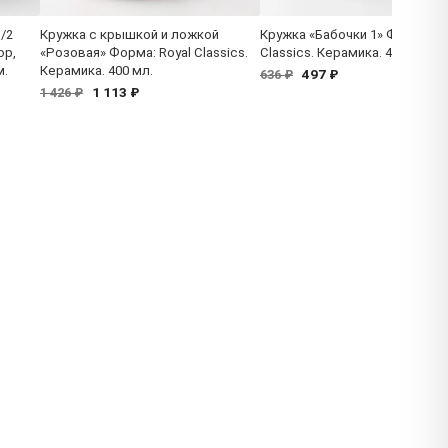
/2
Кружка с крышкой и ложкой
Кружка «Бабочки 1» Форма: Ro
ор,
«Розовая» Форма: Royal Classics.
Classics. Керамика. 400 мл.
м.
Керамика. 400 мл.
497 ₽
636 ₽
1 113 ₽
1 426 ₽