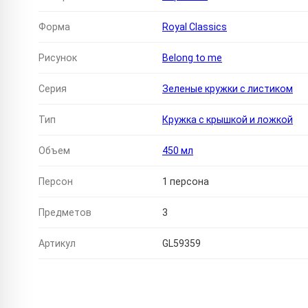
Форма
Royal Classics
Рисунок
Belong to me
Серия
Зеленые кружки с листиком
Тип
Кружка с крышкой и ложкой
Объем
450 мл
Персон
1 персона
Предметов
3
Артикул
GL59359