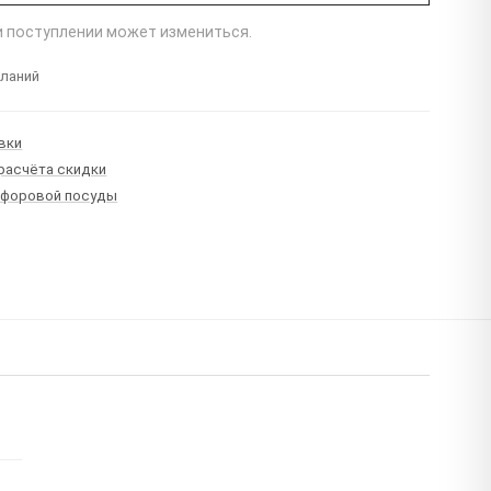
ри поступлении может измениться.
еланий
вки
 расчёта скидки
рфоровой посуды