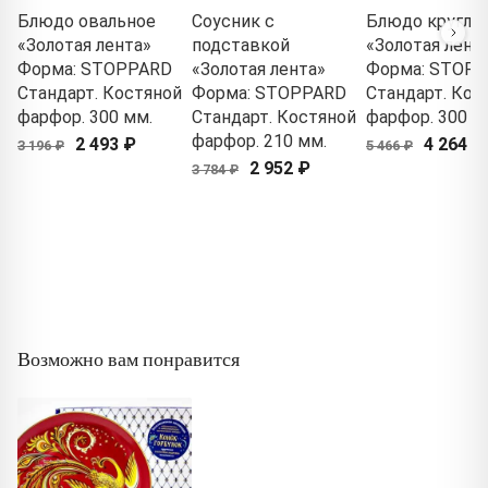
Блюдо овальное
Соусник с
Блюдо кругло
«Золотая лента»
подставкой
«Золотая лент
Форма: STOPPARD
«Золотая лента»
Форма: STOP
Стандарт. Костяной
Форма: STOPPARD
Стандарт. Кос
фарфор. 300 мм.
Стандарт. Костяной
фарфор. 300 м
фарфор. 210 мм.
2 493 ₽
4 264 ₽
3 196 ₽
5 466 ₽
2 952 ₽
3 784 ₽
Возможно вам понравится