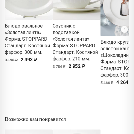
Блюдо овальное
Соусник с
«Золотая лента»
подставкой
Форма: STOPPARD
«Золотая лента»
Блюдо кругло
Стандарт. Костяной
Форма: STOPPARD
золотой канти
фарфор. 300 мм.
Стандарт. Костяной
«Шоколадница
фарфор. 210 мм.
2 493 ₽
3 196 ₽
Форма: STOP
2 952 ₽
3 784 ₽
Стандарт. Кос
фарфор. 300 м
4 264 ₽
5 466 ₽
Возможно вам понравится