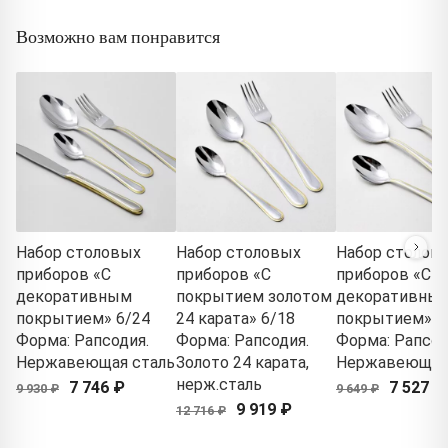
Возможно вам понравится
Набор столовых
Набор столовых
Набор столов
приборов «С
приборов «С
приборов «С
декоративным
покрытием золотом
декоративны
покрытием» 6/24
24 карата» 6/18
покрытием» 6
Форма: Рапсодия.
Форма: Рапсодия.
Форма: Рапсод
Нержавеющая сталь
Золото 24 карата,
Нержавеющая
нерж.сталь
7 746 ₽
7 527 ₽
9 930 ₽
9 649 ₽
9 919 ₽
12 716 ₽