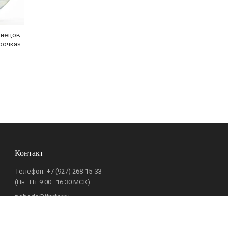
снецов
рочка»
Контакт
Телефон:
+7 (927) 268-15-33
(Пн–Пт 9:00–16:30 МСК)
pobeda@ifarfor.ru