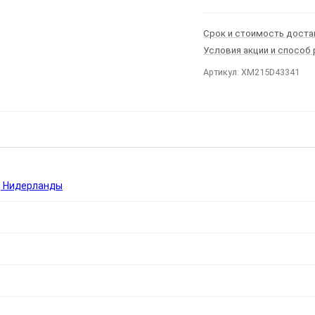
Срок и стоимость доста
Условия акции и способ
Артикул: XM215D43341
Ы
, Нидерланды