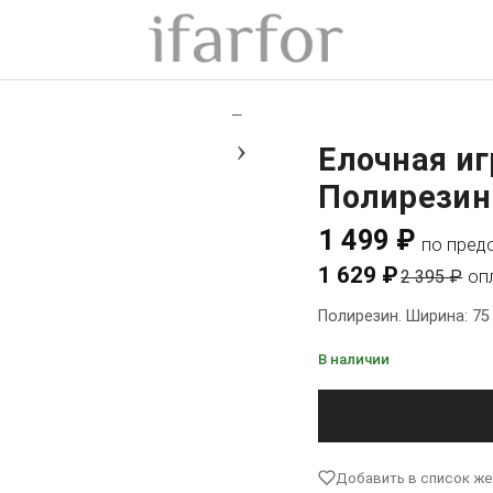
+
−
›
Елочная иг
Полирезин.
1 499 ₽
по пред
1 629 ₽
2 395 ₽
оп
Полирезин. Ширина: 75
В наличии
Добавить в список ж