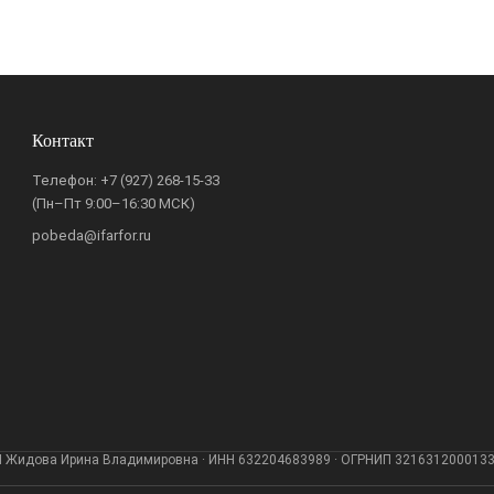
Контакт
Телефон:
+7 (927) 268-15-33
(Пн–Пт 9:00–16:30 МСК)
pobeda@ifarfor.ru
 Жидова Ирина Владимировна · ИНН 632204683989 · ОГРНИП 321631200013