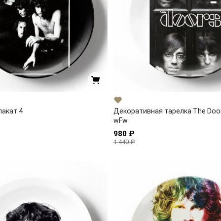
лакат 4
Декоративная тарелка The Doo
wFw
980 ₽
1 440 ₽