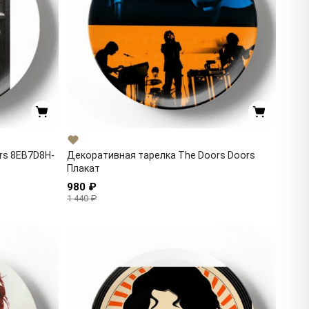
rs 8EB7D8H-
Декоративная тарелка The Doors Doors
Плакат
980 ₽
1 440 ₽