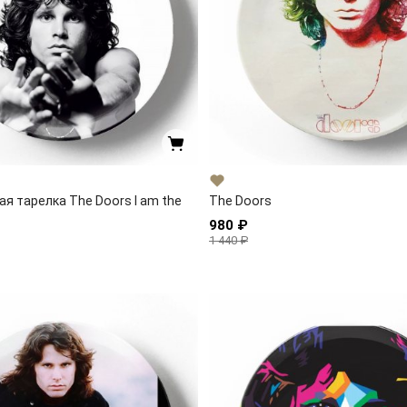
я тарелка The Doors I am the
The Doors
980 ₽
1 440 ₽