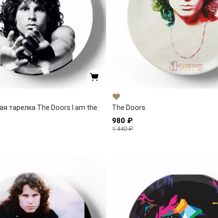
я тарелка The Doors I am the
The Doors
980 ₽
1 440 ₽