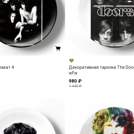
лакат 4
Декоративная тарелка The Doo
wFw
980 ₽
1 440 ₽