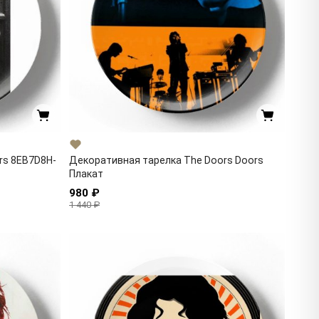
rs 8EB7D8H-
Декоративная тарелка The Doors Doors
Плакат
980 ₽
1 440 ₽