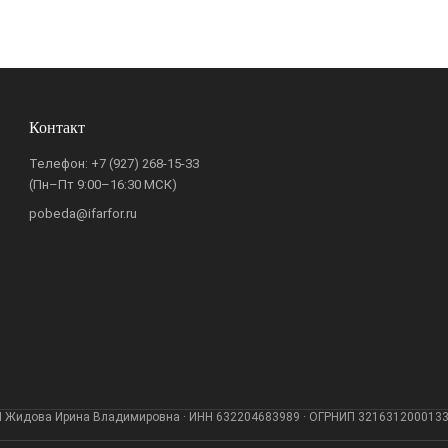
Контакт
Телефон:
+7 (927) 268-15-33
(Пн–Пт 9:00–16:30 МСК)
pobeda@ifarfor.ru
 Жидова Ирина Владимировна · ИНН 632204683989 · ОГРНИП 321631200013