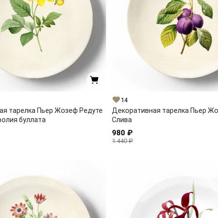
14
ая тарелка Пьер Жозеф Редуте
Декоративная тарелка Пьер Ж
фолия буллата
Слива
980 ₽
1 440 ₽