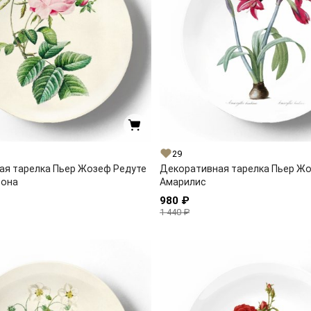
29
ая тарелка Пьер Жозеф Редуте
Декоративная тарелка Пьер Ж
тона
Амарилис
980 ₽
1 440 ₽