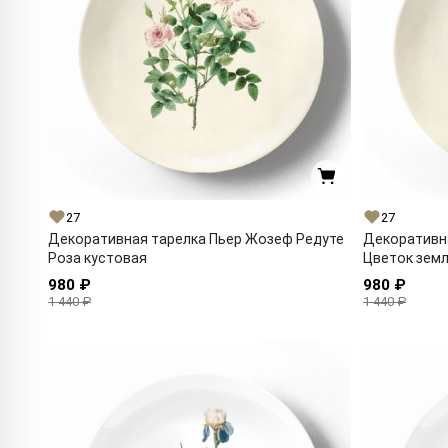
27
27
Декоративная тарелка Пьер Жозеф Редуте
Декоративн
Роза кустовая
Цветок зем
980 ₽
980 ₽
1 440 ₽
1 440 ₽