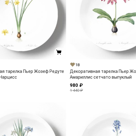
18
ая тарелка Пьер Жозеф Редуте
Декоративная тарелка Пьер Ж
 Нарцисс
Амариллис сетчато выпуклый
980 ₽
1 440 ₽