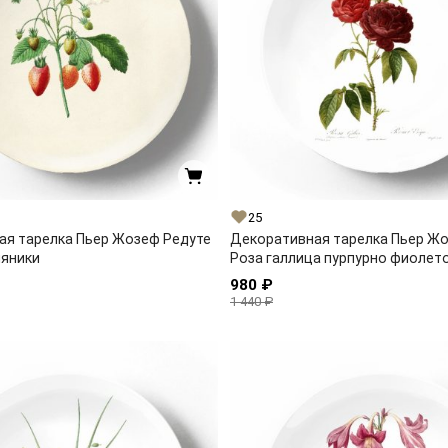
25
ая тарелка Пьер Жозеф Редуте
Декоративная тарелка Пьер Ж
ляники
Роза галлица пурпурно фиолет
980 ₽
1 440 ₽