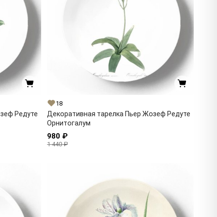
18
озеф Редуте
Декоративная тарелка Пьер Жозеф Редуте
Орнитогалум
980 ₽
1 440 ₽