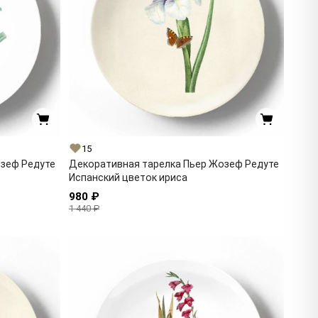
15
озеф Редуте
Декоративная тарелка Пьер Жозеф Редуте
Испанский цветок ириса
980 ₽
1 440 ₽