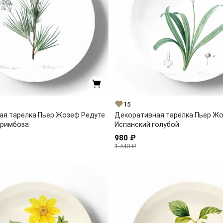
15
ая тарелка Пьер Жозеф Редуте
Декоративная тарелка Пьер Ж
оримбоза
Испанский голубой
980 ₽
1 440 ₽