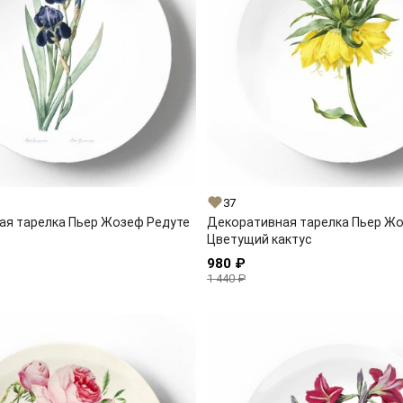
37
ая тарелка Пьер Жозеф Редуте
Декоративная тарелка Пьер Ж
Цветущий кактус
980 ₽
1 440 ₽