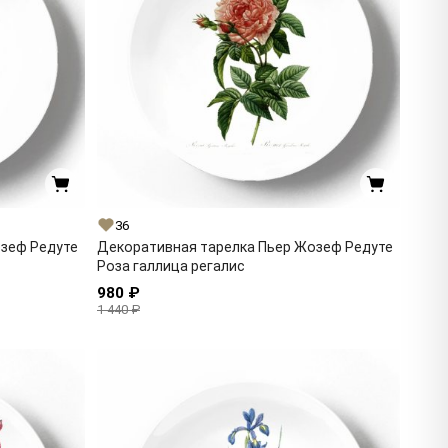
36
озеф Редуте
Декоративная тарелка Пьер Жозеф Редуте
Роза галлица регалис
980 ₽
1 440 ₽