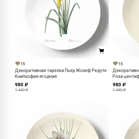
15
15
Декоративная тарелка Пьер Жозеф Редуте
Декоративн
Книпхофия ягодная
Роза центи
980 ₽
980 ₽
1 440 ₽
1 440 ₽