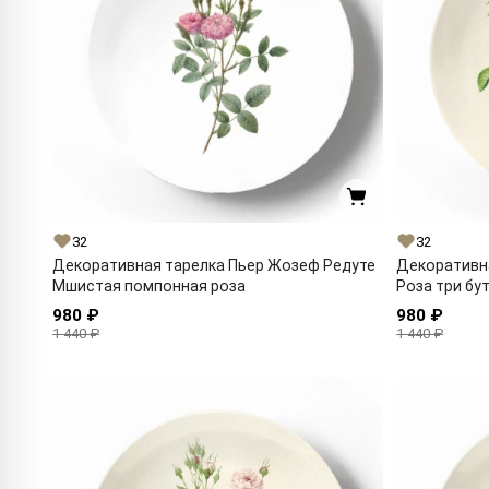
32
32
Декоративная тарелка Пьер Жозеф Редуте
Декоративн
Мшистая помпонная роза
Роза три бу
980 ₽
980 ₽
1 440 ₽
1 440 ₽