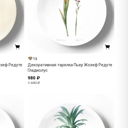
13
озеф Редуте
Декоративная тарелка Пьер Жозеф Редуте
Гладиолус
980 ₽
1 440 ₽