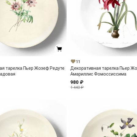
11
ая тарелка Пьер Жозеф Редуте
Декоративная тарелка Пьер Ж
садовая
Амариллис Фомоссиссима
980 ₽
1 440 ₽