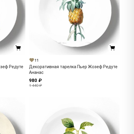
11
озеф Редуте
Декоративная тарелка Пьер Жозеф Редуте
Ананас
980 ₽
1 440 ₽