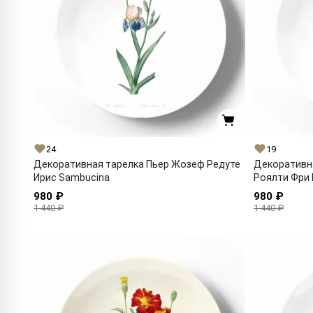
24
19
Декоративная тарелка Пьер Жозеф Редуте
Декоративн
Ирис Sambucina
Роялти Фри
980 ₽
980 ₽
1 440 ₽
1 440 ₽