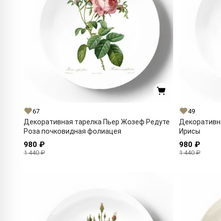
67
49
Декоративная тарелка Пьер Жозеф Редуте
Декоративн
Роза почковидная фолиацея
Ирисы
980 ₽
980 ₽
1 440 ₽
1 440 ₽