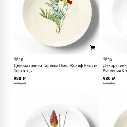
18
15
Декоративная тарелка Пьер Жозеф Редуте
Декоративн
Бархатцы
Витсения К
980 ₽
980 ₽
1 440 ₽
1 440 ₽