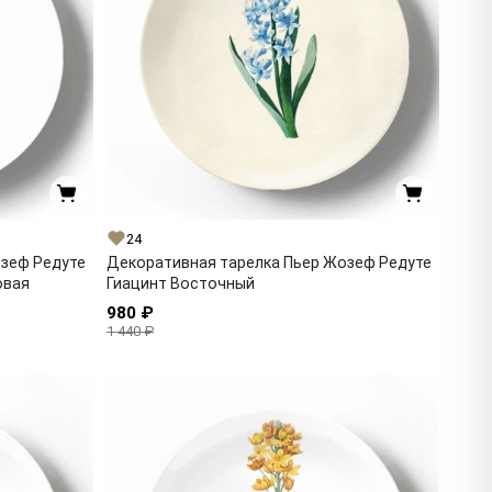
24
озеф Редуте
Декоративная тарелка Пьер Жозеф Редуте
овая
Гиацинт Восточный
980 ₽
1 440 ₽