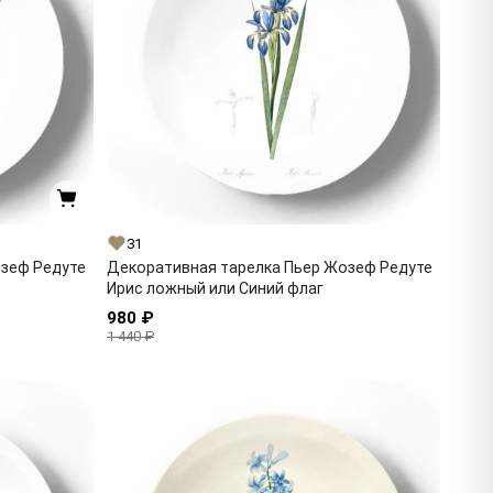
31
озеф Редуте
Декоративная тарелка Пьер Жозеф Редуте
Ирис ложный или Синий флаг
980 ₽
1 440 ₽