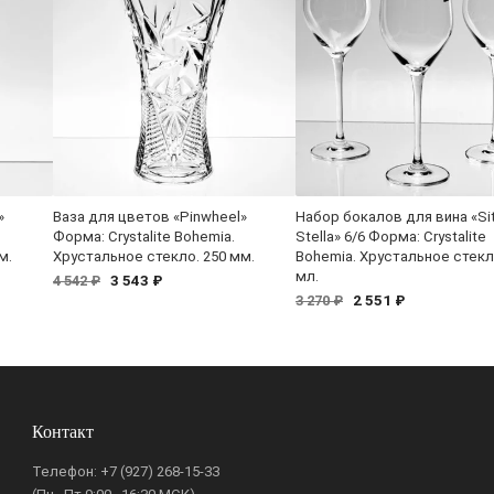
»
Ваза для цветов «Pinwheel»
Набор бокалов для вина «Si
Форма: Crystalite Bohemia.
Stella» 6/6 Форма: Crystalite
м.
Хрустальное стекло. 250 мм.
Bohemia. Хрустальное стекл
мл.
3 543 ₽
4 542 ₽
2 551 ₽
3 270 ₽
Контакт
Телефон:
+7 (927) 268-15-33