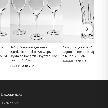
tta
Набор бокалов для вина
Ваза для цветов «Orion» Фор
«Carduelis Cecilia» 6/6 Форма:
Crystalite Bohemia. Хрустальн
о. 245
Crystalite Bohemia. Хрустальное
стекло. 200 мм.
стекло. 240 мл.
2 534 ₽
3 248 ₽
2 657 ₽
3 406 ₽
Информация
О компании