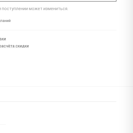
ри поступлении может измениться.
еланий
вки
 расчёта скидки