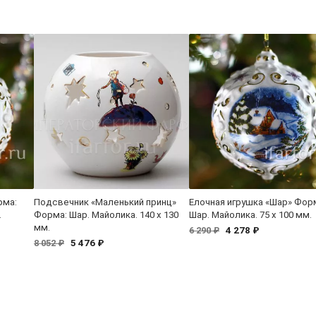
рма:
Подсвечник «Маленький принц»
Елочная игрушка «Шар» Фор
.
Форма: Шар. Майолика. 140 x 130
Шар. Майолика. 75 x 100 мм.
мм.
4 278 ₽
6 290 ₽
5 476 ₽
8 052 ₽