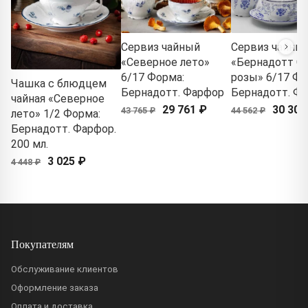
Сервиз чайный
Сервиз чайны
«Северное лето»
«Бернадотт С
6/17 Форма:
розы» 6/17 Фо
Чашка с блюдцем
Бернадотт. Фарфор
Бернадотт. Ф
чайная «Северное
29 761 ₽
30 303
43 765 ₽
44 562 ₽
лето» 1/2 Форма:
Бернадотт. Фарфор.
200 мл.
3 025 ₽
4 448 ₽
Покупателям
Обслуживание клиентов
Оформление заказа
Оплата и доставка