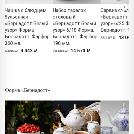
Чашка с блюдцем
Набор тарелок
Сервиз столо
бульонная
столовый
«Бернадотт Б
«Бернадотт Белый
«Бернадотт Белый
узор» 6/25 Фо
узор» Форма:
узор» 6/18 Форма:
Бернадотт. Ф
Бернадотт. Фарфор.
Бернадотт. Фарфор.
43 046
55 187 ₽
360 мл.
190 мм.
4 443 ₽
14 573 ₽
5 695 ₽
18 683 ₽
Форма «Бернадотт»