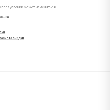
ри поступлении может измениться.
еланий
вки
 расчёта скидки