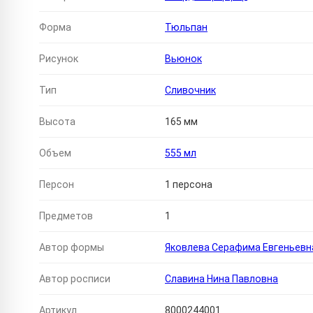
Форма
Тюльпан
Рисунок
Вьюнок
Тип
Сливочник
Высота
165 мм
Объем
555 мл
Персон
1 персона
Предметов
1
Автор формы
Яковлева Серафима Евгеньевн
Автор росписи
Славина Нина Павловна
Артикул
8000244001