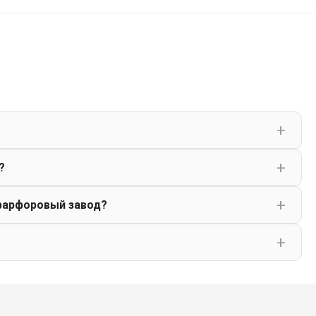
?
фарфоровый завод?