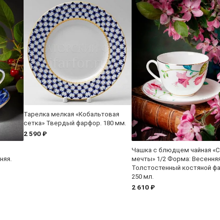
Тарелка мелкая «Кобальтовая
сетка» Твердый фарфор. 180 мм.
2 590 ₽
Чашка с блюдцем чайная «
няя.
мечты» 1/2 Форма: Весенняя
Толстостенный костяной ф
250 мл.
2 610 ₽