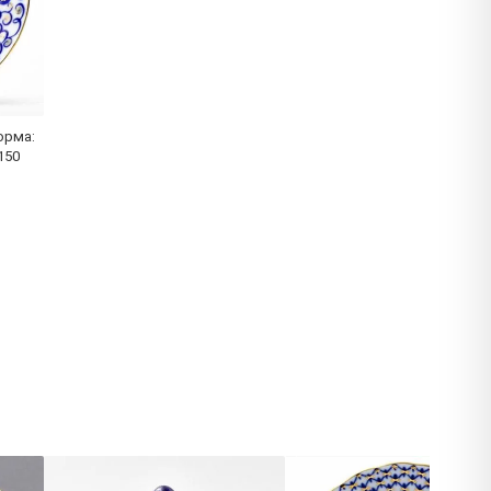
орма:
150