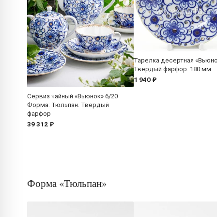
Тарелка десертная «Вьюн
Твердый фарфор. 180 мм.
1 940 ₽
Сервиз чайный «Вьюнок» 6/20
Форма: Тюльпан. Твердый
фарфор
39 312 ₽
Форма «Тюльпан»