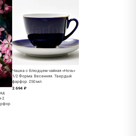
Чашка с блюдцем чайная «Ночь»
1/2 Форма: Весенняя. Твердый
фарфор. 250 мл.
2 694 ₽
Сад
-2.
арфор.