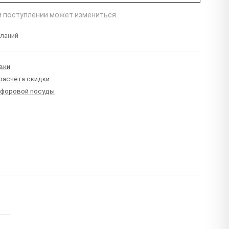
ри поступлении может измениться.
еланий
вки
 расчёта скидки
рфоровой посуды