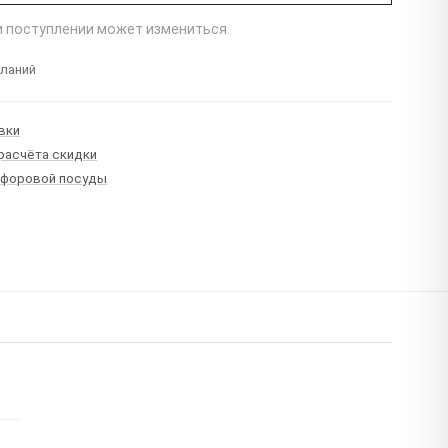
ри поступлении может измениться.
еланий
вки
 расчёта скидки
рфоровой посуды