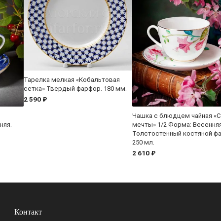
Тарелка мелкая «Кобальтовая
сетка» Твердый фарфор. 180 мм.
2 590 ₽
Чашка с блюдцем чайная «
няя.
мечты» 1/2 Форма: Весенняя
Толстостенный костяной ф
250 мл.
2 610 ₽
Контакт