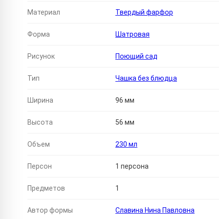
Материал
Твердый фарфор
Форма
Шатровая
Рисунок
Поющий сад
Тип
Чашка без блюдца
Ширина
96 мм
Высота
56 мм
Объем
230 мл
Персон
1 персона
Предметов
1
Автор формы
Славина Нина Павловна