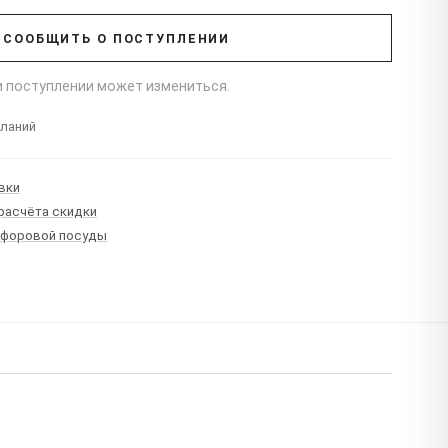
СООБЩИТЬ О ПОСТУПЛЕНИИ
ри поступлении может измениться.
еланий
вки
 расчёта скидки
рфоровой посуды