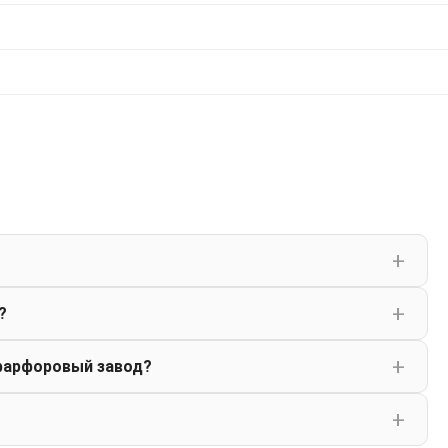
?
фарфоровый завод?