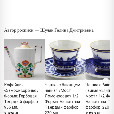
Автор росписи — Шуляк Галина Дмитриевна
Кофейник
Чашка с блюдцем
Чашка с блюд
«Замоскворечье»
чайная «Мост
чайная «Египе
Форма: Гербовая.
Ломоносова» 1/2
мост» 1/2 Фор
Твердый фарфор.
Форма: Банкетная.
Банкетная. Т
955 мл.
Твердый фарфор.
фарфор. 220 мл
220 мл.
7 976 ₽
3 020 ₽