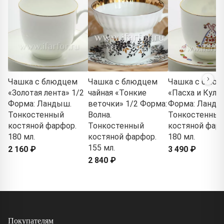
Чашка с блюдцем
Чашка с блюдцем
Чашка с блюд
«Золотая лента» 1/2
чайная «Тонкие
«Пасха и Кулич
Форма: Ландыш.
веточки» 1/2 Форма:
Форма: Ланды
Тонкостенный
Волна.
Тонкостенный
костяной фарфор.
Тонкостенный
костяной фарф
180 мл.
костяной фарфор.
180 мл.
155 мл.
2 160 ₽
3 490 ₽
2 840 ₽
Покупателям