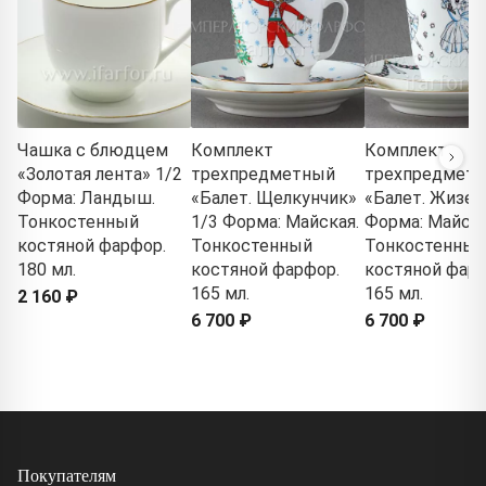
Чашка с блюдцем
Комплект
Комплект
«Золотая лента» 1/2
трехпредметный
трехпредмет
Форма: Ландыш.
«Балет. Щелкунчик»
«Балет. Жизел
Тонкостенный
1/3 Форма: Майская.
Форма: Майска
костяной фарфор.
Тонкостенный
Тонкостенный
180 мл.
костяной фарфор.
костяной фарф
165 мл.
165 мл.
2 160 ₽
6 700 ₽
6 700 ₽
Покупателям