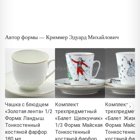
Автор формы — Криммер Эдуард Михайлович
Чашка с блюдцем
Комплект
Комплект
«Золотая лента» 1/2
трехпредметный
трехпредмет
Форма: Ландыш.
«Балет. Щелкунчик»
«Балет. Жизел
Тонкостенный
1/3 Форма: Майская.
Форма: Майска
костяной фарфор.
Тонкостенный
Тонкостенный
180 мл.
костяной фарфор.
костяной фарф